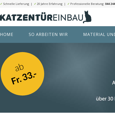
✓
Schnelle Lieferung |
✓
20 Jahre Erfahrung |
✓
Professionelle Beratung:
044 244
HOME
SO ARBEITEN WIR
MATERIAL UND
ab
Fr. 33.-