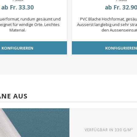
ab
Fr. 33.30
ab
Fr. 32.9
uerformat, rundum gesäumt und
PVC Blache Hochformat, gesäu
eignet für windige Orte. Leichtes
Äusserst langlebig und sehr str
Material.
den Aussenseinsat
KONFIGURIEREN
KONFIGURIERE
ANE AUS
VERFÜGBAR IN 330 G/M²