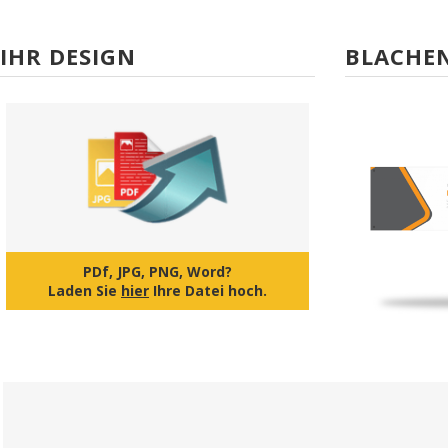
IHR DESIGN
BLACHEN
PDf, JPG, PNG, Word?
Laden Sie
hier
Ihre Datei hoch.