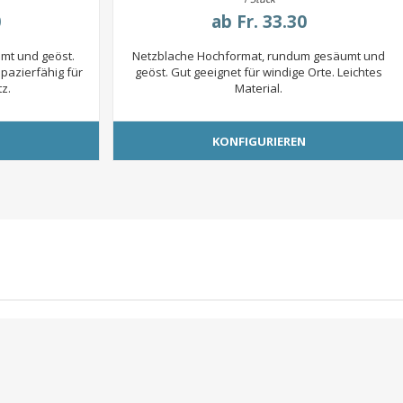
0
ab
Fr. 33.30
mt und geöst.
Netzblache Hochformat, rundum gesäumt und
apazierfähig für
geöst. Gut geeignet für windige Orte. Leichtes
z.
Material.
N
KONFIGURIEREN