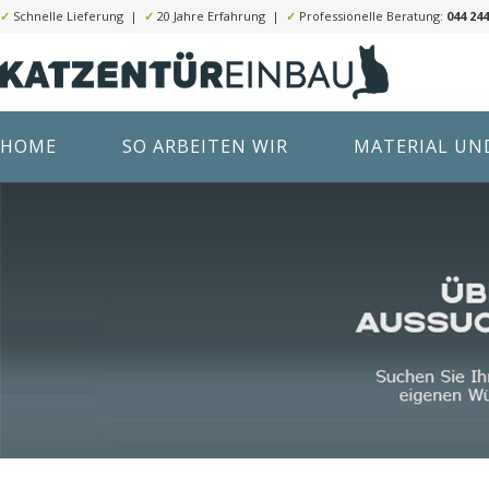
✓
Schnelle Lieferung |
✓
20 Jahre Erfahrung |
✓
Professionelle Beratung:
044 244
HOME
SO ARBEITEN WIR
MATERIAL UND