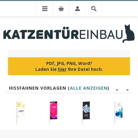
IHR DESIGN
PDf, JPG, PNG, Word?
Laden Sie
hier
Ihre Datei hoch.
HISSFAHNEN VORLAGEN (
ALLE ANZEIGEN
)
«
»