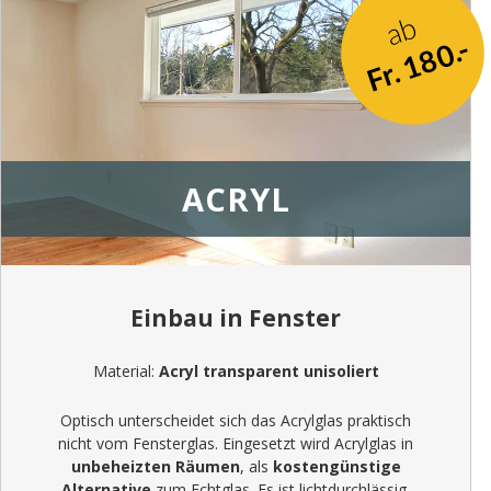
ab
Fr. 180.-
ACRYL
Einbau in Fenster
Material:
Acryl transparent unisoliert
Optisch unterscheidet sich das Acrylglas praktisch
nicht vom Fensterglas. Eingesetzt wird Acrylglas in
unbeheizten Räumen
, als
kostengünstige
Alternative
zum Echtglas. Es ist lichtdurchlässig,