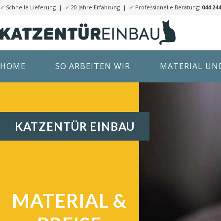
✓
Schnelle Lieferung |
✓
20 Jahre Erfahrung |
✓
Professionelle Beratung:
044 244
HOME
SO ARBEITEN WIR
MATERIAL UND
KATZENTÜR EINBAU
MATERIAL &