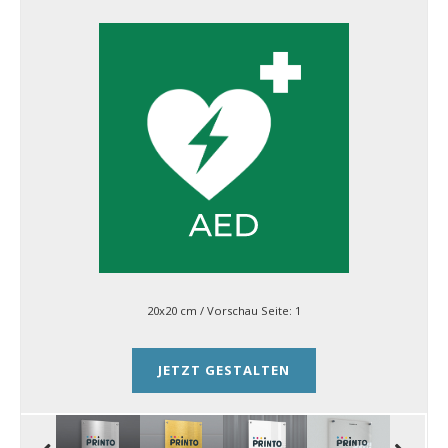
20x20 cm
/ Vorschau Seite:
1
JETZT GESTALTEN