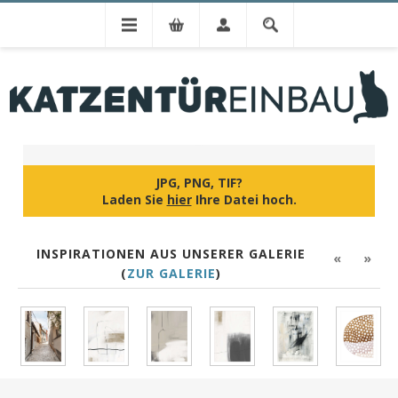
BILD HOCHLADEN
JPG, PNG, TIF?
Laden Sie
hier
Ihre Datei hoch.
INSPIRATIONEN AUS UNSERER GALERIE
«
»
(
ZUR GALERIE
)