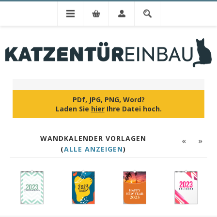
IHR DESIGN
PDf, JPG, PNG, Word?
Laden Sie
hier
Ihre Datei hoch.
WANDKALENDER VORLAGEN
«
»
(
ALLE ANZEIGEN
)