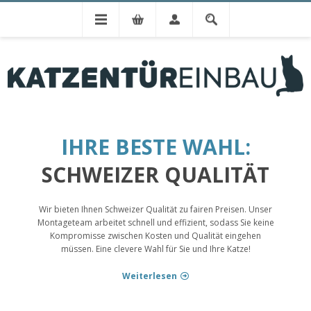
Katzentür
Einbau zum Fixpr
WIR MONTIEREN IN DER
GANZEN SCHWEIZ
JETZT PREIS BERECHNEN »
MEHR INFORMATI
IHRE BESTE WAHL:
SCHWEIZER QUALITÄT
Wir bieten Ihnen Schweizer Qualität zu fairen Preisen. Unser
Montageteam arbeitet schnell und effizient, sodass Sie keine
Kompromisse zwischen Kosten und Qualität eingehen
müssen. Eine clevere Wahl für Sie und Ihre Katze!
Weiterlesen